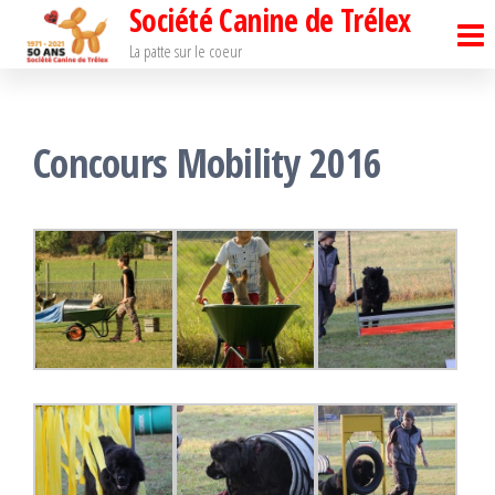
Société Canine de Trélex
Passer
ce
La patte sur le coeur
contenu
Concours Mobility 2016