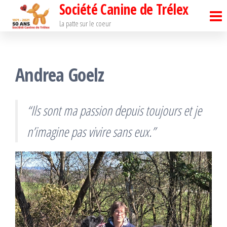
Société Canine de Trélex
Passer
ce
La patte sur le coeur
contenu
Andrea Goelz
“Ils sont ma passion depuis toujours et je
n’imagine pas vivire sans eux.”