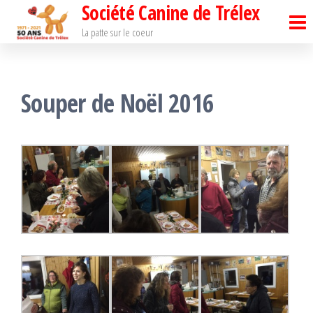
Société Canine de Trélex
Passer
ce
La patte sur le coeur
contenu
Souper de Noël 2016