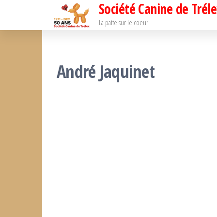
Société Canine de Tréle
Passer
ce
La patte sur le coeur
contenu
André Jaquinet