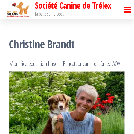
Société Canine de Trélex
Passer
ce
La patte sur le coeur
contenu
Christine Brandt
Monitrice éducation base – Educateur canin diplômée AOA